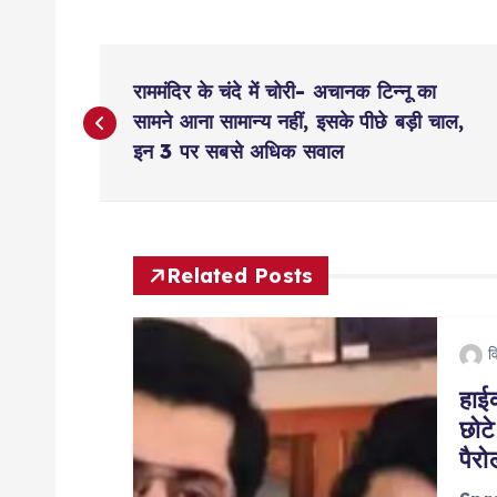
P
राममंदिर के चंदे में चोरी- अचानक टिन्नू का
o
सामने आना सामान्य नहीं, इसके पीछे बड़ी चाल,
इन 3 पर सबसे अधिक सवाल
s
t
Related Posts
n
व
a
हाई
छोटे
v
पैरो