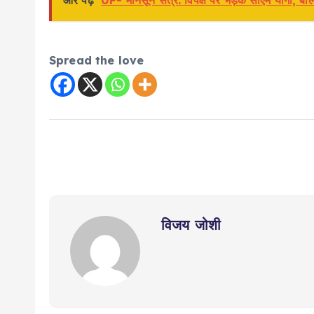
और पढ़े
UP- मानसून सत्र: विपक्ष पर भड़के सीएम योगी, बोल
Spread the love
विजय जोशी