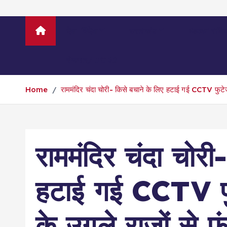
देश- विदेश
उत्तराखंड
आपका राश
रोजगार/ JOBS
Home
राममंदिर चंदा चोरी- किसे बचाने के लिए हटाई गई CCTV फुटेज? स
राममंदिर चंदा चोरी
हटाई गई CCTV फुट
के उगले राजों से फं