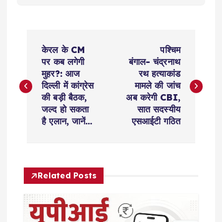
P
केरल के CM
पश्चिम
o
पर कब लगेगी
बंगाल- चंद्रनाथ
मुहर?: आज
रथ हत्याकांड
s
दिल्ली में कांग्रेस
मामले की जांच
की बड़ी बैठक,
अब करेगी CBI,
t
जल्द हो सकता
सात सदस्यीय
है एलान, जानें…
एसआईटी गठित
n
a
Related Posts
v
i