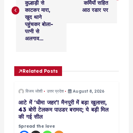
s
कुल्हाड़ी से
कर्मियों सहित
काटकर मारा,
आठ रडार पर
t
खुद थाने
पहुंचकर बोला-
n
पत्नी से
अलगाव…
a
v
Related Posts
i
g
विजय जोशी
उत्तर प्रदेश
August 8, 2026
आटे में ‘धीमा जहर’! मैनपुरी में बड़ा खुलासा,
a
43 बोरी टेलकम पाउडर बरामद; ये बड़ी मिल
की गई सील
t
Spread the love