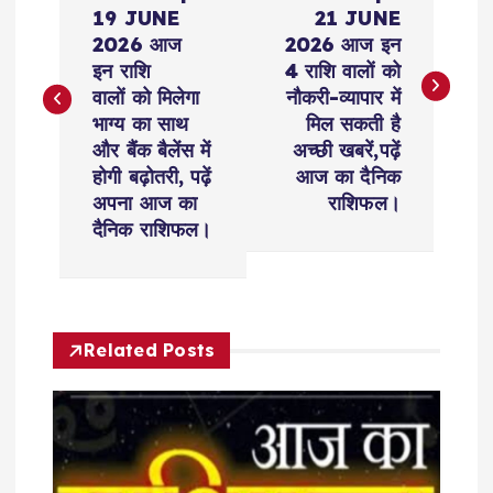
o
19 JUNE
21 JUNE
s
2026 आज
2026 आज इन
इन राशि
4 राशि वालों को
t
वालों को मिलेगा
नौकरी-व्यापार में
भाग्य का साथ
मिल सकती है
n
और बैंक बैलेंस में
अच्छी खबरें,पढ़ें
होगी बढ़ोतरी, पढ़ें
आज का दैनिक
a
अपना आज का
राशिफल।
दैनिक राशिफल।
v
i
Related Posts
g
a
t