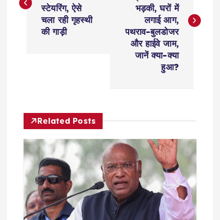
s
स्टेयरिंग, ऐसे
भड़की, घरों में
चला रही गृहस्थी
लगाई आग,
t
की गाड़ी
पथराव-बुलडोजर
और हाईवे जाम,
n
जानें क्या-क्या
हुआ?
a
v
Related Posts
i
g
a
t