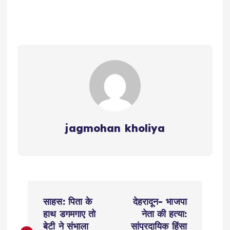
jagmohan kholiya
P
साहस: पिता के
देहरादून- भाजपा
o
हाथ डगमगाए तो
नेता की हत्या:
बेटी ने संभाला
सांप्रदायिक हिंसा