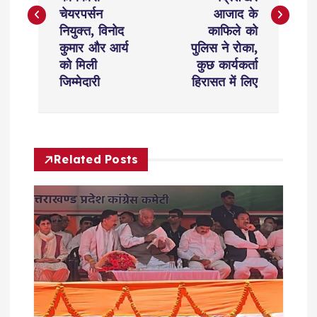
s
चेयरपर्सन
आजाद के
t
नियुक्त, विनोद
काफिले को
कुमार और आर्य
पुलिस ने रोका,
n
को मिली
कुछ कार्यकर्ता
जिम्मेदारी
हिरासत में लिए
a
v
Related Posts
i
g
a
t
i