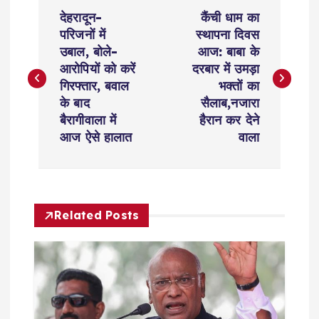
P
देहरादून-
कैंची धाम का
o
परिजनों में
स्थापना दिवस
उबाल, बोले-
आज: बाबा के
s
आरोपियों को करें
दरबार में उमड़ा
गिरफ्तार, बवाल
भक्तों का
t
के बाद
सैलाब,नजारा
बैरागीवाला में
हैरान कर देने
n
आज ऐसे हालात
वाला
a
v
Related Posts
i
g