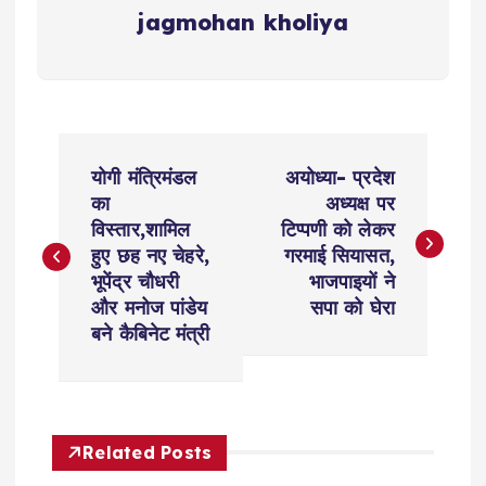
jagmohan kholiya
P
योगी मंत्रिमंडल
अयोध्या- प्रदेश
o
का
अध्यक्ष पर
विस्‍तार,शामिल
टिप्पणी को लेकर
s
हुए छह नए चेहरे,
गरमाई सियासत,
भूपेंद्र चौधरी
भाजपाइयों ने
t
और मनोज पांडेय
सपा को घेरा
बने कैबिनेट मंत्री
n
a
Related Posts
v