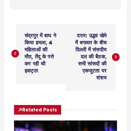
P
चंद्रपुर में बाघ ने
दरार: उद्धव खेमे
o
किया हमला, 4
में बगावत के बीच
महिलाओं की
दिल्ली में संसदीय
s
मौत, तेंदू के पत्ते
दल की बैठक,
कर रही थी
सभी सांसदों की
t
इकट्ठा
एकजुटता पर
संशय
n
a
Related Posts
v
i