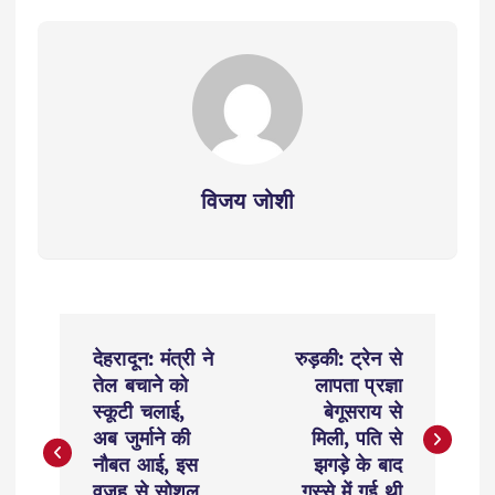
विजय जोशी
P
देहरादून: मंत्री ने
रुड़की: ट्रेन से
o
तेल बचाने को
लापता प्रज्ञा
स्कूटी चलाई,
बेगूसराय से
s
अब जुर्माने की
मिली, पति से
नौबत आई, इस
झगड़े के बाद
वजह से सोशल
गुस्से में गई थी