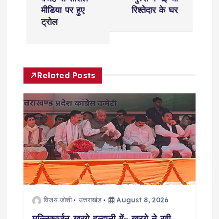
t
मीडिया पर हुए
रिश्तेदार के घर
n
ट्रोल
a
v
Related Posts
i
g
a
t
i
विजय जोशी
उत्तराखंड
August 8, 2026
o
मल्लिकार्जुन खरगे हल्द्वानी में- खरगे ने रवी…