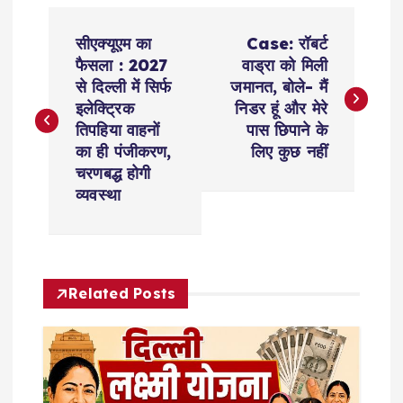
P
सीएक्यूएम का
Case: रॉबर्ट
o
फैसला : 2027
वाड्रा को मिली
से दिल्ली में सिर्फ
जमानत, बोले- मैं
s
इलेक्ट्रिक
निडर हूं और मेरे
तिपहिया वाहनों
पास छिपाने के
t
का ही पंजीकरण,
लिए कुछ नहीं
चरणबद्ध होगी
n
व्यवस्था
a
v
Related Posts
i
g