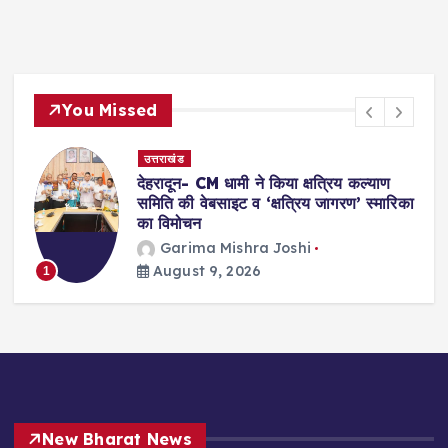
You Missed
देश- विदेश
े किया क्षत्रिय कल्याण
महिला आरक्षण विधेयक को
 ‘क्षत्रिय जागरण’ स्मारिका
समर्थन: शिअद ने केंद्र से की
विजय जोशी
August
2
a Joshi
6
New Bharat News