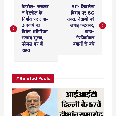
P
पेट्रोल- सरकार
SC: शिवसेना
o
ने पेट्रोल के
विवाद पर SC
निर्यात पर लगाया
सख्त, नेताओं को
s
3 रुपये का
लगाई फटकार,
विशेष अतिरिक्त
कहा-
t
उत्पाद शुल्क,
गैरजिम्मेदार
डीजल पर दी
बयानों से बचें
n
राहत
a
v
Related Posts
i
g