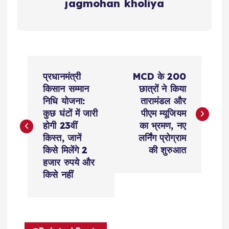
jagmohan kholiya
P
प्रधानमंत्री
MCD के 200
o
किसान सम्मान
छात्रों ने किया
निधि योजना:
तारामंडल और
s
कुछ घंटों में जारी
पीएम म्यूजियम
होगी 23वीं
का भ्रमण, नए
t
किस्त, जानें
लर्निंग प्रोग्राम
किसे मिलेंगे 2
की शुरुआत
n
हजार रुपये और
किसे नहीं
a
v