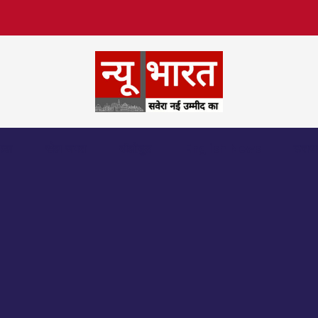
िफल
खेल जगत
बॉलीवुड
English News
उत्तर