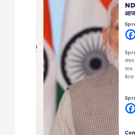
a
NDA
आज 
v
Spr
i
g
Spre
संसद 
a
साथ अ
बैठक 
t
i
Spr
o
Con