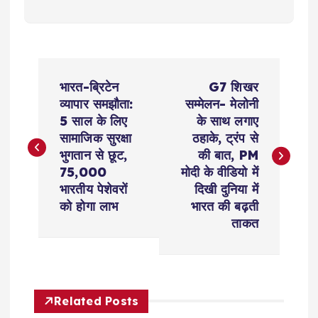
P
भारत-ब्रिटेन
G7 शिखर
o
व्यापार समझौता:
सम्मेलन- मेलोनी
5 साल के लिए
के साथ लगाए
s
सामाजिक सुरक्षा
ठहाके, ट्रंप से
भुगतान से छूट,
की बात, PM
t
75,000
मोदी के वीडियो में
भारतीय पेशेवरों
दिखी दुनिया में
n
को होगा लाभ
भारत की बढ़ती
ताकत
a
v
Related Posts
i