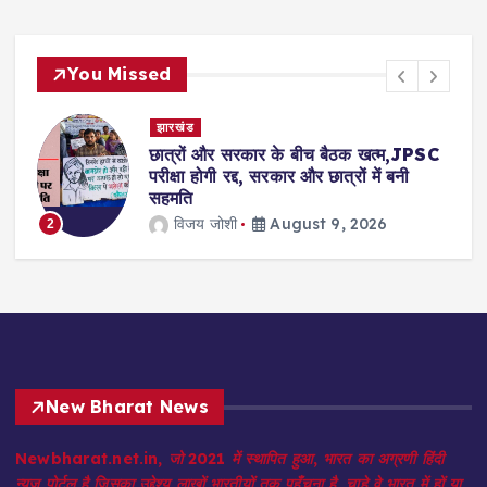
You Missed
देश- विदेश
ं और सरकार के बीच बैठक खत्म,JPSC
पूर्व मुख्यमंत्र
 होगी रद्द, सरकार और छात्रों में बनी
पथराव,प्रदर्शनक
पुलिस पर लगा
य जोशी
August 9, 2026
विजय जोशी
3
New Bharat News
Newbharat.net.in, जो 2021 में स्थापित हुआ, भारत का अग्रणी हिंदी
न्यूज़ पोर्टल है जिसका उद्देश्य लाखों भारतीयों तक पहुँचना है, चाहे वे भारत में हों या