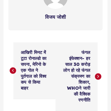
विजय जोशी
P
आखिरी मिनट में
फंगल
o
टूटा रोनाल्डो का
इंफेक्शन- हर
सपना, मेरिनो के
साल 30 करोड़
s
एक गोल ने
लोग हो रहे फंगल
पुर्तगाल को विश्व
संक्रमण का
t
कप से किया
शिकार,
बाहर
WHOने जारी
n
की वैश्विक
रणनीति
a