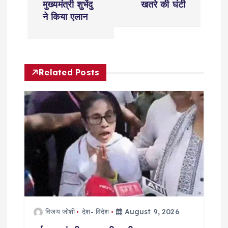
n
मुख्यमंत्री शुभेंदु
खतरे की घंटी
ने किया एलान
a
v
Related Posts
i
g
a
t
i
o
विजय जोशी
देश- विदेश
August 9, 2026