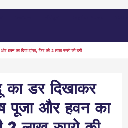
ल
खेल जगत
बॉलीवुड
English News
उत्तराख
जा और हवन का दिया झांसा, फिर की 2 लाख रुपये की ठगी
ादू का डर दिखाकर
शेष पूजा और हवन का
ी 2 लाख रुपये की