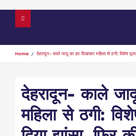
देश- विदेश
उत्तराखंड
आपका राशिफ
रोजगार/ JOBS
Home
देहरादून- काले जादू का डर दिखाकर महिला से ठगी: विशेष पू
देहरादून- काले ज
महिला से ठगी: वि
दिया झांसा, फिर क