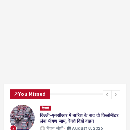
You Missed
जम्मू कश्मीर
लोमीटर
अमरनाथ यात्रा- अब अगले साल बाबा बर्फानी
देंगे दर्शन, 20 दिन पहले लगी यात्रा पर रोक
jagmohan kholiya