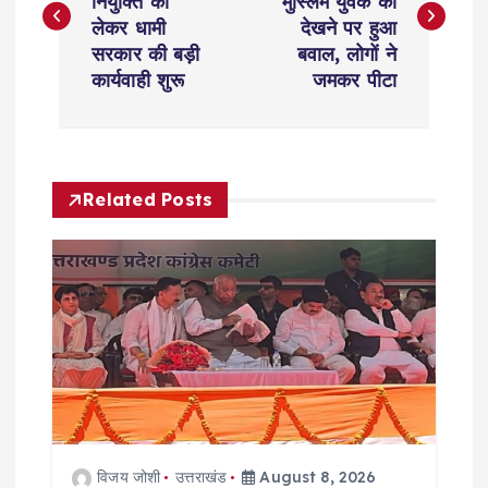
नियुक्ति को
मुस्लिम युवक को
s
लेकर धामी
देखने पर हुआ
सरकार की बड़ी
बवाल, लोगों ने
t
कार्यवाही शुरू
जमकर पीटा
n
a
Related Posts
v
i
g
a
t
विजय जोशी
उत्तराखंड
August 8, 2026