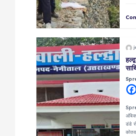
o
n
Con
हल्द
साथि
Spr
Spre
अंबिक
डंडे 
कोतव