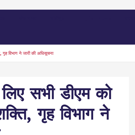
िफल
खेल जगत
बॉलीवुड
English News
उत्तर
, गृह विभाग ने जारी की अधिसूचना
े लिए सभी डीएम को
्ति, गृह विभाग ने