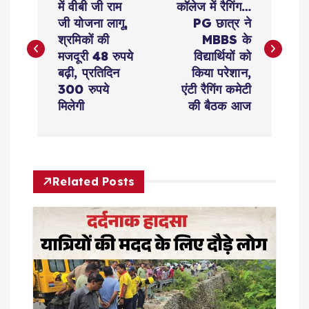
o
में वीबी जी राम
कॉलेज में रैगिंग…
जी योजना लागू,
PG छात्र ने
s
श्रमिकों की
MBBS के
मजदूरी 48 रुपये
विद्यार्थियों को
t
बढ़ी, प्रतिदिन
किया परेशान,
300 रुपये
एंटी रैगिंग कमेटी
n
मिलेगी
की बैठक आज
a
v
Related Posts
i
g
a