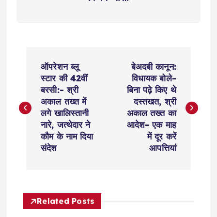
P
ऑपरेशन ब्लू
बेअदबी कानून:
o
स्टार की 42वीं
विधायक बोले-
बरसी:- श्री
बिना पढ़े किए थे
s
अकाल तख्त में
दस्तखत, श्री
लगे खालिस्तानी
अकाल तख्त का
t
नारे, जत्थेदार ने
आदेश- एक माह
काैम के नाम दिया
में दूर करें
n
संदेश
आपत्तियां
a
v
Related Posts