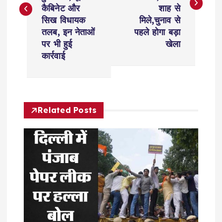
s
कैबिनेट और
शाह से
t
सिख विधायक
मिले,चुनाव से
तलब, इन नेताओं
पहले होगा बड़ा
n
पर भी हुई
खेला
कार्रवाई
a
v
Related Posts
i
g
a
t
i