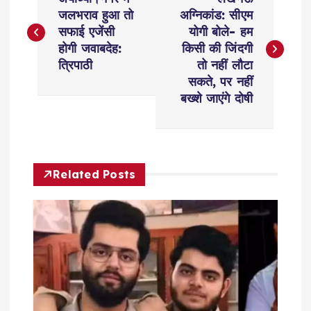
o
जलभराव हुआ तो
अग्निकांड: सीएम
सफाई एजेंसी
योगी बोले- हम
s
होगी जवाबदेह:
किसी की जिंदगी
त्रिपाठी
तो नहीं लौटा
t
सकते, पर नहीं
बख्शे जाएंगे दोषी
n
a
Related Posts
v
i
g
a