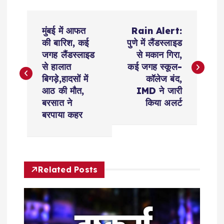
P
मुंबई में आफत
Rain Alert:
o
की बारिश, कई
पुणे में लैंडस्लाइड
जगह लैंडस्लाइड
से मकान गिरा,
s
से हालात
कई जगह स्कूल-
बिगड़े,हादसों में
कॉलेज बंद,
t
आठ की मौत,
IMD ने जारी
बरसात ने
किया अलर्ट
n
बरपाया कहर
a
v
Related Posts
i
g