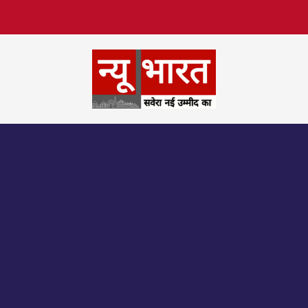
िफल
खेल जगत
बॉलीवुड
English News
उत्तर