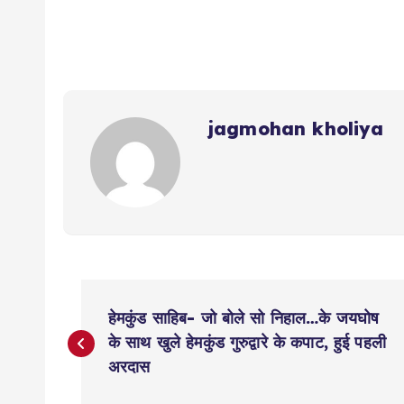
jagmohan kholiya
P
हेमकुंड साहिब- जो बोले सो निहाल…के जयघोष
o
के साथ खुले हेमकुंड गुरुद्वारे के कपाट, हुई पहली
अरदास