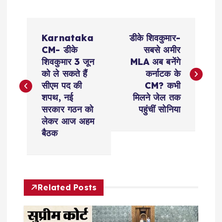
P
Karnataka
डीके शिवकुमार-
o
CM- डीके
सबसे अमीर
शिवकुमार 3 जून
MLA अब बनेंगे
s
को ले सकते हैं
कर्नाटक के
सीएम पद की
CM? कभी
t
शपथ, नई
मिलने जेल तक
सरकार गठन को
पहुंचीं सोनिया
n
लेकर आज अहम
बैठक
a
v
Related Posts
i