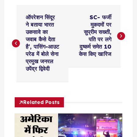
P
ऑपरेशन सिंदूर
SC- फर्जी
o
ने बताया भारत
मुकदमों पर
उकसावे का
सुप्रीम सख्ती,
s
जवाब कैसे देता
पति पर लगे
है’, पासिंग-आउट
दुष्कर्म समेत 10
t
परेड में बोले सेना
केस किए खारिज
प्रमुख जनरल
n
उपेंद्र द्विवेदी
a
v
Related Posts
i
g