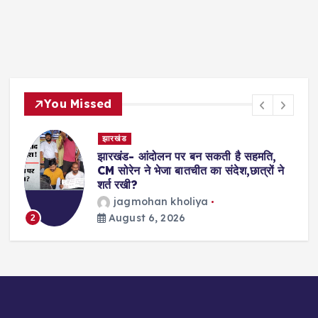
You Missed
देश- विदेश
न पर बन सकती है सहमति,
Shooting- अमेरिका के 
ा बातचीत का संदेश,छात्रों ने
अंधाधुंध गोलीबारी, कई
का इलाज जारी
 kholiya
विजय जोशी
Augu
3
2026