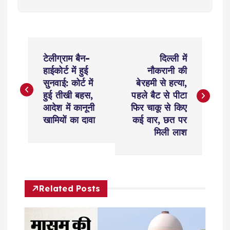
P
टेलीग्राम बैन-
दिल्ली में
o
हाईकोर्ट में हुई
नौकरानी की
सुनवाई: कोर्ट में
बेरहमी से हत्या,
s
हुई तीखी बहस,
पहले बैट से पीटा
आदेश में कानूनी
फिर चाकू से किए
t
खामियों का दावा
कई वार, छत पर
मिली लाश
n
a
Related Posts
v
i