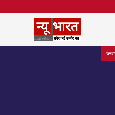
िफल
खेल जगत
बॉलीवुड
English News
उत्तर