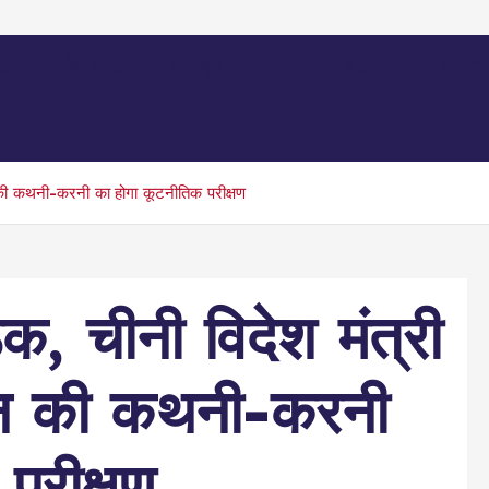
ल
खेल जगत
बॉलीवुड
English News
उत्तराख
 की कथनी-करनी का होगा कूटनीतिक परीक्षण
, चीनी विदेश मंत्री
चीन की कथनी-करनी
परीक्षण