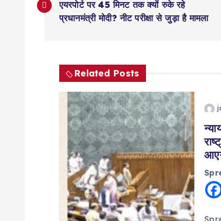
o
एयरपोर्ट पर 45 मिनट तक क्यों रुके रहे
प्रधानमंत्री मोदी? नीट परीक्षा से जुड़ा है मामला
s
t
Related Posts
n
a
न्या
राष
v
आएग
i
Spr
g
Sprea