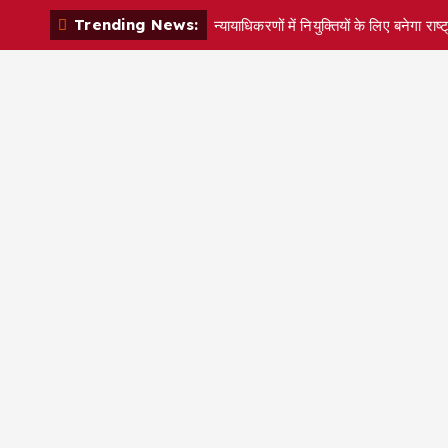
S
Trending News:
न्यायाधिकरणों में नियुक्तियों के लिए बनेगा 
k
i
p
t
o
c
o
n
t
e
n
t