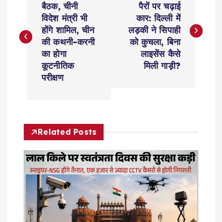
o
बैठक, चीनी
पैरों पर चढ़ाई
विदेश मंत्री भी
कार: दिल्ली में
s
होंगे शामिल, चीन
लड़की ने सिपाही
की कथनी-करनी
को कुचला, बिना
t
का होगा
लाइसेंस कैसे
कूटनीतिक
मिली गाड़ी?
n
परीक्षण
a
v
Related Posts
i
g
a