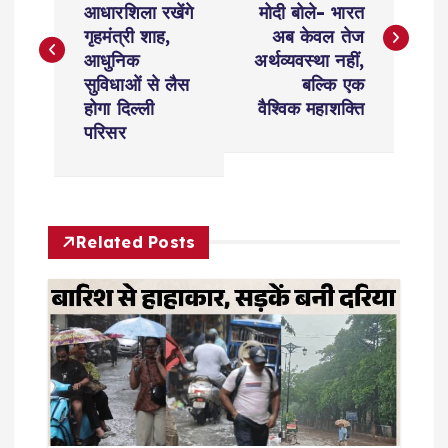
आधारशिला रखेंगे
मोदी बोले- भारत
s
गृहमंत्री शाह,
अब केवल तेज
आधुनिक
अर्थव्यवस्था नहीं,
t
सुविधाओं से लैस
बल्कि एक
होगा दिल्ली
वैश्विक महाशक्ति
n
परिसर
a
v
Related Posts
i
g
a
t