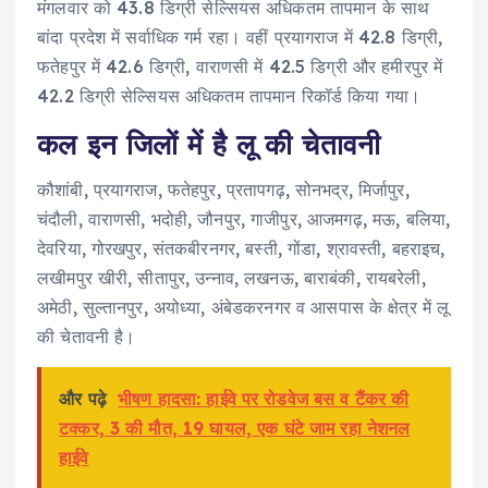
मंगलवार को 43.8 डिग्री सेल्सियस अधिकतम तापमान के साथ
बांदा प्रदेश में सर्वाधिक गर्म रहा। वहीं प्रयागराज में 42.8 डिग्री,
फतेहपुर में 42.6 डिग्री, वाराणसी में 42.5 डिग्री और हमीरपुर में
42.2 डिग्री सेल्सियस अधिकतम तापमान रिकॉर्ड किया गया।
कल इन जिलों में है लू की चेतावनी
कौशांबी, प्रयागराज, फतेहपुर, प्रतापगढ़, सोनभद्र, मिर्जापुर,
चंदौली, वाराणसी, भदोही, जौनपुर, गाजीपुर, आजमगढ़, मऊ, बलिया,
देवरिया, गोरखपुर, संतकबीरनगर, बस्ती, गोंडा, श्रावस्ती, बहराइच,
लखीमपुर खीरी, सीतापुर, उन्नाव, लखनऊ, बाराबंकी, रायबरेली,
अमेठी, सुल्तानपुर, अयोध्या, अंबेडकरनगर व आसपास के क्षेत्र में लू
की चेतावनी है।
और पढ़े
भीषण हादसा: हाईवे पर रोडवेज बस व टैंकर की
टक्कर, 3 की मौत, 19 घायल, एक घंटे जाम रहा नेशनल
हाईवे