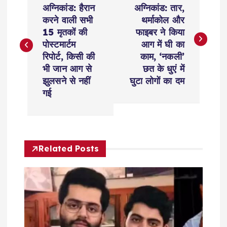
o
अग्निकांड: हैरान
अग्निकांड: तार,
करने वाली सभी
थर्माकोल और
s
15 मृतकों की
फाइबर ने किया
पोस्टमार्टम
आग में घी का
t
रिपोर्ट, किसी की
काम, ‘नकली’
भी जान आग से
छत के धुएं में
n
झुलसने से नहीं
घुटा लोगों का दम
गई
a
v
Related Posts
i
g
a