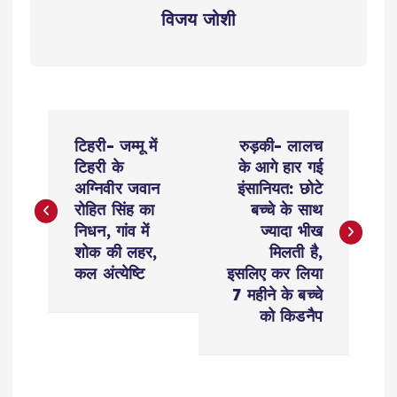
विजय जोशी
P
टिहरी- जम्मू में
रुड़की- लालच
o
टिहरी के
के आगे हार गई
अग्निवीर जवान
इंसानियत: छोटे
s
रोहित सिंह का
बच्चे के साथ
निधन, गांव में
ज्यादा भीख
t
शोक की लहर,
मिलती है,
कल अंत्येष्टि
इसलिए कर लिया
n
7 महीने के बच्चे
को किडनैप
a
v