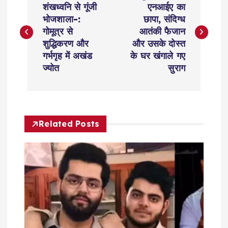
o
शंखध्वनि से गूंजी
एनआईए का
भोजशाला-:
छापा, संदिग्ध
s
गोमूत्र से
आतंकी फैजान
शुद्धिकरण और
और उसके दोस्त
t
गर्भगृह में अखंड
के घर खंगाले गए
ज्योत
सुराग
n
a
Related Posts
v
i
g
a