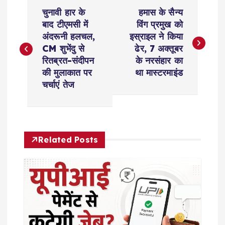
P
चुनावी हार के
हमास के सैन्य
o
बाद टीएमसी में
विंग प्रमुख को
अंदरूनी हलचल,
इस्राइल ने किया
s
CM शुभेंदु से
ढेर, 7 अक्तूबर
रितब्रत-संदीपन
के नरसंहार का
t
की मुलाकात पर
था मास्टरमाइंड
चर्चाएं तेज
n
a
Related Posts
v
i
g
a