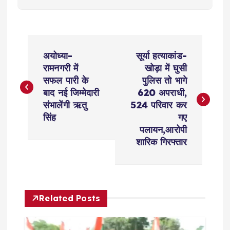
P
अयोध्या-
सूर्या हत्याकांड-
o
रामनगरी में
खोड़ा में घुसी
सफल पारी के
पुलिस तो भागे
s
बाद नई जिम्मेदारी
620 अपराधी,
संभालेंगी ऋतु
524 परिवार कर
t
सिंह
गए
पलायन,आरोपी
n
शारिक गिरफ्तार
a
v
Related Posts
i