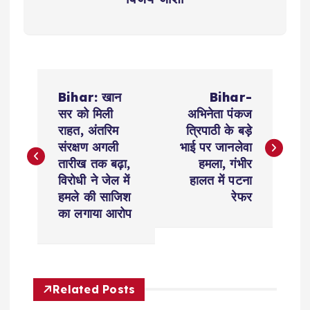
P
Bihar: खान
Bihar-
o
सर को मिली
अभिनेता पंकज
राहत, अंतरिम
त्रिपाठी के बड़े
s
संरक्षण अगली
भाई पर जानलेवा
तारीख तक बढ़ा,
हमला, गंभीर
t
विरोधी ने जेल में
हालत में पटना
हमले की साजिश
रेफर
n
का लगाया आरोप
a
v
Related Posts