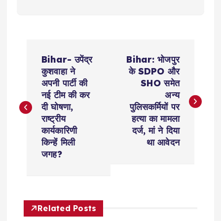
P
Bihar- उपेंद्र
Bihar: भोजपुर
o
कुशवाहा ने
के SDPO और
अपनी पार्टी की
SHO समेत
s
नई टीम की कर
अन्य
दी घोषणा,
पुलिसकर्मियों पर
t
राष्ट्रीय
हत्या का मामला
कार्यकारिणी
दर्ज, मां ने दिया
n
किन्हें मिली
था आवेदन
जगह?
a
v
Related Posts
i