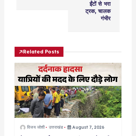
ईंटों से भरा
n
ट्रक, चालक
गंभीर
a
v
Related Posts
i
g
a
t
i
विजय जोशी
उत्तराखंड
August 7, 2026
o