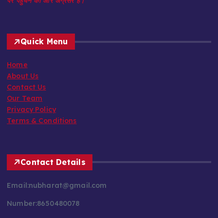
पर पहुँचने की ओर अग्रसर है।
Quick Menu
Home
About Us
Contact Us
Our Team
Privacy Policy
Terms & Conditions
Contact Details
Email:nubharat@gmail.com
Number:8650480078