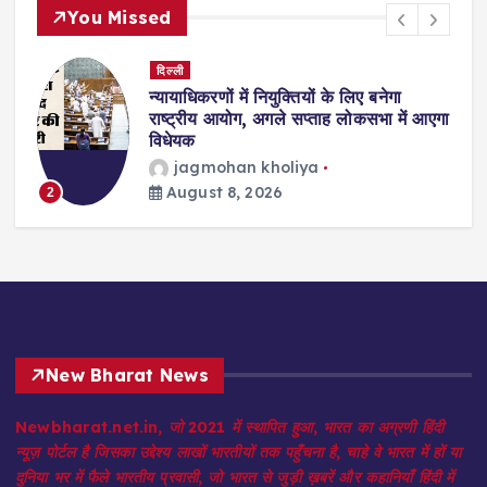
You Missed
दिल्ली
ियों के लिए बनेगा
दिल्ली-एनसीआर में बारिश के ब
सप्ताह लोकसभा में आएगा
लंबा भीषण जाम, रेंगते दिखे वाह
विजय जोशी
August 8,
3
iya
New Bharat News
Newbharat.net.in, जो 2021 में स्थापित हुआ, भारत का अग्रणी हिंदी
न्यूज़ पोर्टल है जिसका उद्देश्य लाखों भारतीयों तक पहुँचना है, चाहे वे भारत में हों या
दुनिया भर में फैले भारतीय प्रवासी, जो भारत से जुड़ी ख़बरें और कहानियाँ हिंदी में
जानने के इच्छुक हैं। इसका आकर्षक डिज़ाइन और विविध सामग्री इसे विशेष बनाते