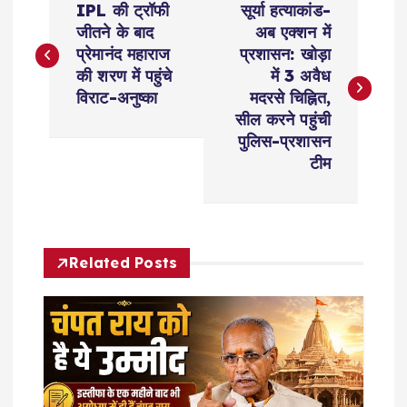
IPL की ट्रॉफी
सूर्या हत्याकांड-
o
जीतने के बाद
अब एक्शन में
प्रेमानंद महाराज
प्रशासन: खोड़ा
s
की शरण में पहुंचे
में 3 अवैध
विराट-अनुष्का
मदरसे चिह्नित,
t
सील करने पहुंची
पुलिस-प्रशासन
n
टीम
a
v
Related Posts
i
g
a