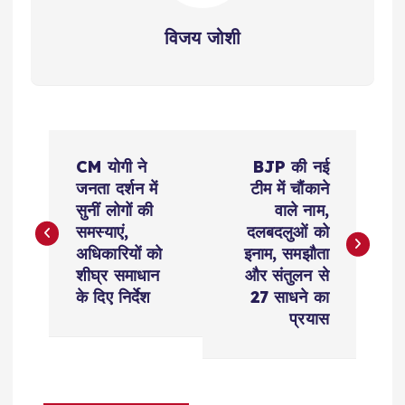
विजय जोशी
P
CM योगी ने
BJP की नई
o
जनता दर्शन में
टीम में चौंकाने
सुनीं लोगों की
वाले नाम,
s
समस्याएं,
दलबदलुओं को
अधिकारियों को
इनाम, समझौता
t
शीघ्र समाधान
और संतुलन से
के दिए निर्देश
27 साधने का
n
प्रयास
a