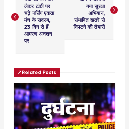
o
लेकर टंकी पर
गया सुरक्षा
s
चढ़े नर्सिंग एकता
अभियान,
मंच के सदस्य,
संभावित खतरे से
t
23 दिन से हैं
निपटने की तैयारी
आमरण अनशन
n
पर
a
v
Related Posts
i
g
a
t