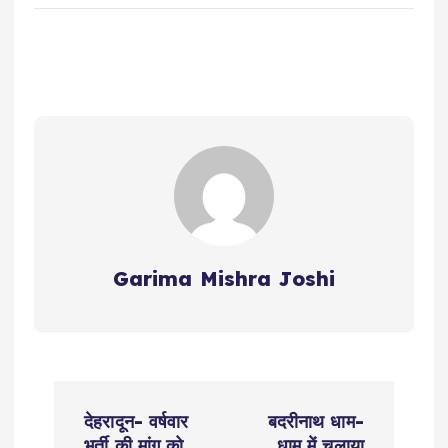
Garima Mishra Joshi
P
देहरादून- वर्षवार
बदरीनाथ धाम-
भर्ती की मांग को
धाम में चलाया