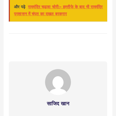
और पढ़े
राममंदिर चढ़ावा चोरी:- इस्तीफे के बाद भी राममंदिर
प्रशासन में चंपत का दखल बरकरार
साजिद खान