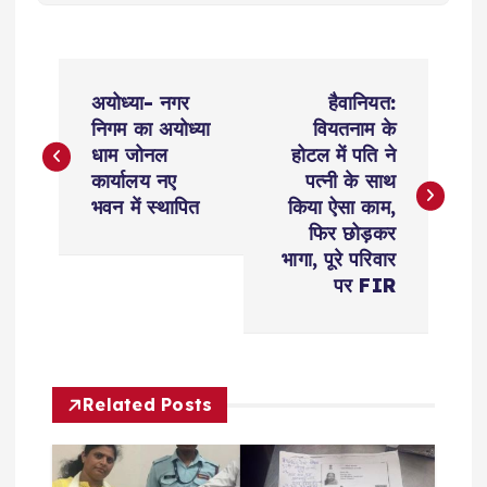
P
अयोध्या- नगर
हैवानियत:
o
निगम का अयोध्या
वियतनाम के
धाम जोनल
होटल में पति ने
s
कार्यालय नए
पत्नी के साथ
भवन में स्थापित
किया ऐसा काम,
t
फिर छोड़कर
भागा, पूरे परिवार
n
पर FIR
a
v
Related Posts
i