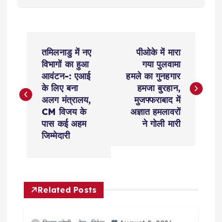
P
तमिलनाडु में नए
पीओके में मारा
o
विभागों का हुआ
गया पुलवामा
आवंटन-: एआई
हमले का गुनहगार
s
के लिए बना
हमजा बुरहान,
अलग मंत्रालय,
मुजफ्फराबाद में
t
CM विजय के
अज्ञात हमलावरों
पास कई अहम
ने गोली मारी
n
जिम्मेदारी
a
v
Related Posts
i