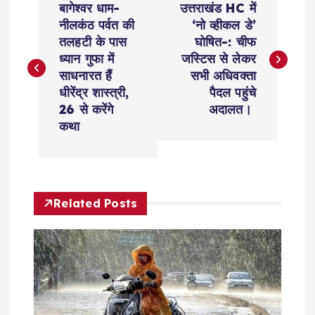
बागेश्वर धाम-
उत्तराखंड HC में
o
नीलकंठ पर्वत की
‘नो व्हीकल डे’
तलहटी के पास
घोषित-: चीफ
s
ध्यान गुफा में
जस्टिस से लेकर
साधनारत हैं
सभी अधिवक्ता
t
धीरेंद्र शास्त्री,
पैदल पहुंचे
26 से करेंगे
अदालत।
n
कथा
a
v
Related Posts
i
g
a