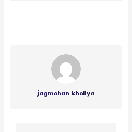
jagmohan kholiya
P