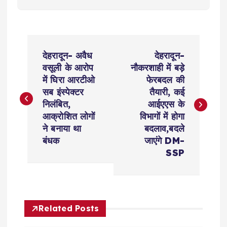
P
देहरादून- अवैध
देहरादून-
o
वसूली के आरोप
नौकरशाही में बड़े
में घिरा आरटीओ
फेरबदल की
s
सब इंस्पेक्टर
तैयारी, कई
निलंबित,
आईएएस के
t
आक्रोशित लोगों
विभागों में होगा
ने बनाया था
बदलाव,बदले
n
बंधक
जाएंगे DM-
SSP
a
v
Related Posts
i