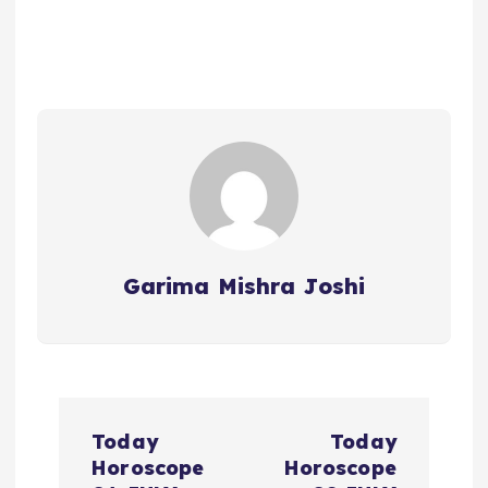
Garima Mishra Joshi
P
Today
Today
o
Horoscope
Horoscope