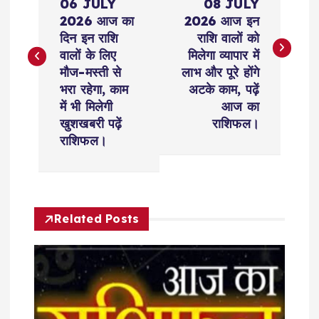
06 JULY
08 JULY
s
2026 आज का
2026 आज इन
दिन इन राशि
राशि वालों को
t
वालों के लिए
मिलेगा व्यापार में
मौज-मस्ती से
लाभ और पूरे होंगे
n
भरा रहेगा, काम
अटके काम, पढ़ें
में भी मिलेगी
आज का
a
खुशखबरी पढ़ें
राशिफल।
राशिफल।
v
i
Related Posts
g
a
t