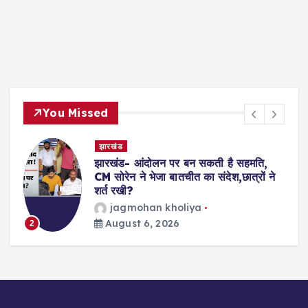
You Missed
देश- विदेश
सकती है सहमति,
Shooting- अमेरिका के नॉर्थ कैर
ा संदेश,छात्रों ने
अंधाधुंध गोलीबारी, कई लोगों की 
का इलाज जारी
विजय जोशी
August 6, 2
3