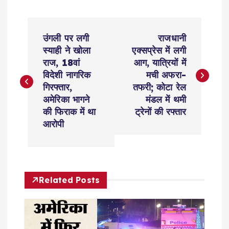
P
उंगली पर लगी
राजधानी
o
स्याही ने खोला
एक्सप्रेस में लगी
राज, 18वां
आग, यात्रियों में
s
विदेशी नागरिक
मची अफरा-
गिरफ्तार,
तफरी; कोटा रेल
t
अमेरिका भागने
मंडल में थमी
की फिराक में था
ट्रेनों की रफ्तार
n
आरोपी
a
v
Related Posts
i